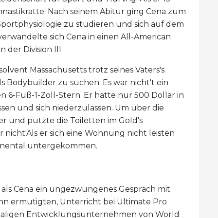
mnastikratte. Nach seinem Abitur ging Cena zum
Sportphysiologie zu studieren und sich auf dem
verwandelte sich Cena in einen All-American
er Division III.
olvent Massachusetts trotz seines Vaters's
s Bodybuilder zu suchen. Es war nicht't ein
6-Fuß-1-Zoll-Stern. Er hatte nur 500 Dollar in
sen und sich niederzulassen. Um über die
 und putzte die Toiletten im Gold's
r nicht'Als er sich eine Wohnung nicht leisten
ntinental untergekommen.
als Cena ein ungezwungenes Gespräch mit
ihn ermutigten, Unterricht bei Ultimate Pro
maligen Entwicklungsunternehmen von World