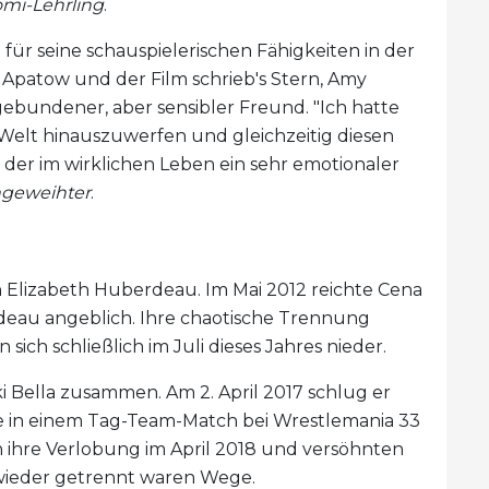
omi-Lehrling
.
b für seine schauspielerischen Fähigkeiten in der
Apatow und der Film schrieb's Stern, Amy
bundener, aber sensibler Freund. "Ich hatte
 Welt hinauszuwerfen und gleichzeitig diesen
st, der im wirklichen Leben ein sehr emotionaler
ngeweihter
.
n Elizabeth Huberdeau. Im Mai 2012 reichte Cena
deau angeblich. Ihre chaotische Trennung
n sich schließlich im Juli dieses Jahres nieder.
i Bella zusammen. Am 2. April 2017 schlug er
se in einem Tag-Team-Match bei Wrestlemania 33
 ihre Verlobung im April 2018 und versöhnten
e wieder getrennt waren Wege.