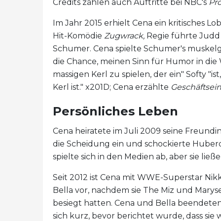
Credits zählen auch Auftritte bei NBC's
Pr
Im Jahr 2015 erhielt Cena ein kritisches Lo
Hit-Komödie
Zugwrack,
Regie führte Judd 
Schumer. Cena spielte Schumer's muskelge
die Chance, meinen Sinn für Humor in die
massigen Kerl zu spielen, der ein" Softy "i
Kerl ist." x201D; Cena erzählte
Geschäftsei
Persönliches Leben
Cena heiratete im Juli 2009 seine Freundi
die Scheidung ein und schockierte Huber
spielte sich in den Medien ab, aber sie ließe
Seit 2012 ist Cena mit WWE-Superstar Nikk
Bella vor, nachdem sie The Miz und Mary
besiegt hatten. Cena und Bella beendeten
sich kurz, bevor berichtet wurde, dass si