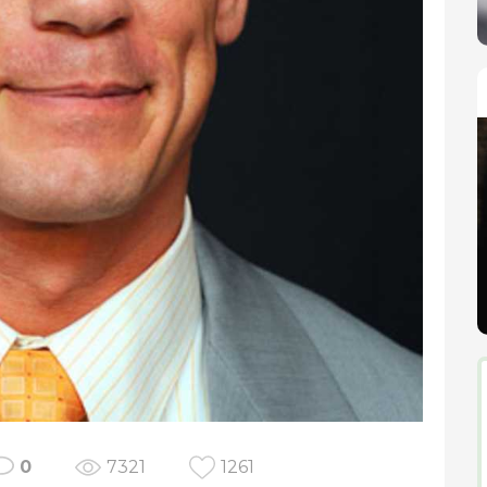
0
7321
1261