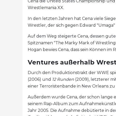
Cena die United States Championship und
Wrestlemania XX.
In den letzten Jahren hat Cena viele Siege
Wrestler, der sich gegen Edward "Umaga" 
Auf dem Weg steigerte Cena, dessen gut
Spitznamen "The Marky Mark of Wrestling" 
Hogan bewies Cena, dass sein Können im R
Ventures außerhalb Wrest
Durch den Produktionstrakt der WWE spie
(2006) und
12 Runden
(2009), letzterer mi
einer Terroristenbande in New Orleans zu 
Außerdem wurde Cena, der schon lange ein
seinem Rap-Album zum Aufnahmekünstl
Jahr 2005. Die Aufnahme debütierte in d