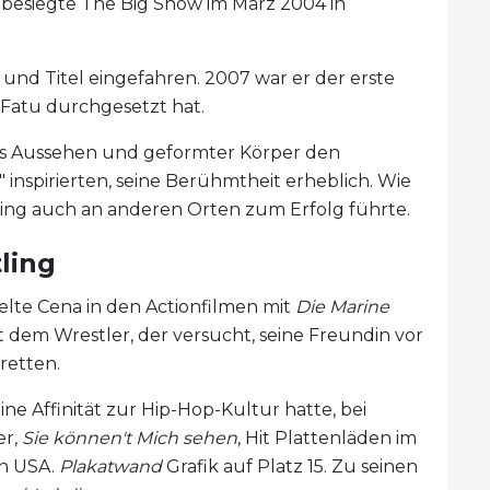
 besiegte The Big Show im März 2004 in
 und Titel eingefahren. 2007 war er der erste
Fatu durchgesetzt hat.
es Aussehen und geformter Körper den
inspirierten, seine Berühmtheit erheblich. Wie
ing auch an anderen Orten zum Erfolg führte.
ling
lte Cena in den Actionfilmen mit
Die Marine
t dem Wrestler, der versucht, seine Freundin vor
retten.
e Affinität zur Hip-Hop-Kultur hatte, bei
er,
Sie können't Mich sehen
, Hit Plattenläden im
en USA.
Plakatwand
Grafik auf Platz 15. Zu seinen