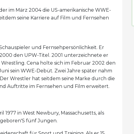
r, der im März 2004 die US-amerikanische WWE-
itdem seine Karriere auf Film und Fernsehen
, Schauspieler und Fernsehpersönlichkeit. Er
2000 den UPW-Titel. 2001 unterzeichnete er
ey Wrestling. Cena holte sich im Februar 2002 den
Juni sein WWE-Debüt. Zwei Jahre später nahm
. Der Wrestler hat seitdem seine Marke durch die
d Auftritte im Fernsehen und Film erweitert.
l 1977 in West Newbury, Massachusetts, als
 geboren'S fünf Jungen.
idenschaft für Sport und Training. Als er 15