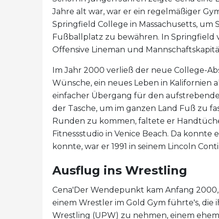
Jahre alt war, war er ein regelmäßiger Gy
Springfield College in Massachusetts, um 
Fußballplatz zu bewähren. In Springfield 
Offensive Lineman und Mannschaftskapitän d
Im Jahr 2000 verließ der neue College-Abs
Wünsche, ein neues Leben in Kalifornien al
einfacher Übergang für den aufstrebenden 
der Tasche, um im ganzen Land Fuß zu fas
Runden zu kommen, faltete er Handtücher
Fitnessstudio in Venice Beach. Da konnte e
konnte, war er 1991 in seinem Lincoln Co
Ausflug ins Wrestling
Cena'Der Wendepunkt kam Anfang 2000, 
einem Wrestler im Gold Gym führte's, die 
Wrestling (UPW) zu nehmen, einem ehe