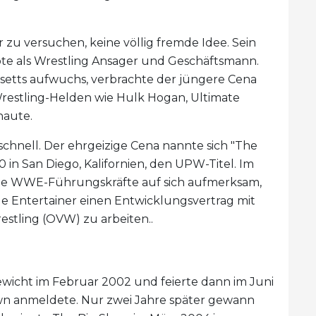
r zu versuchen, keine völlig fremde Idee. Sein
lebte als Wrestling Ansager und Geschäftsmann.
usetts aufwuchs, verbrachte der jüngere Cena
Wrestling-Helden wie Hulk Hogan, Ultimate
haute.
 schnell. Der ehrgeizige Cena nannte sich "The
0 in San Diego, Kalifornien, den UPW-Titel. Im
die WWE-Führungskräfte auf sich aufmerksam,
e Entertainer einen Entwicklungsvertrag mit
stling (OVW) zu arbeiten..
icht im Februar 2002 und feierte dann im Juni
wn anmeldete. Nur zwei Jahre später gewann