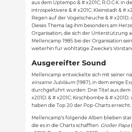
aus dem Uptempo & # x201C; R.O.C.K. in den
introspektivere & # x201C; Kleinstadt & # 
Regen auf der Vogelscheuche & # x201D; d
Dieses Thema lag ihm besonders am Herzen
Organisation, die sich der Unterstützung 
Mellencamp 1985 bei der Organisation sein
weiterhin für wohltätige Zwecke's Vorstan
Ausgereifter Sound
Mellencamp entwickelte sich mit seiner n
einsame Jubiläum
(1987), in dem einige 
durchgeführt wurden. Drei Titel aus dem A
x201D; & # x201C; Kirschbombe & # x201D; 
haben die Top 20 der Pop-Charts erreicht
Mellencamp's folgende Alben blieben stark
die es in die Charts schafften.
Großer Papa
(