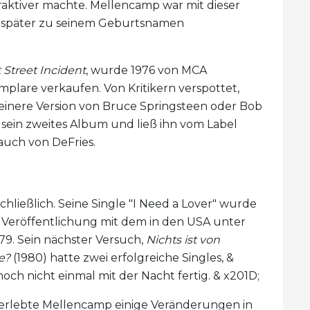
traktiver machte. Mellencamp war mit dieser
 später zu seinem Geburtsnamen
 Street Incident
, wurde 1976 von MCA
emplare verkaufen. Von Kritikern verspottet,
einere Version von Bruce Springsteen oder Bob
 sein zweites Album und ließ ihn vom Label
auch von DeFries.
ließlich. Seine Single "I Need a Lover" wurde
er Veröffentlichung mit dem in den USA unter
79. Sein nächster Versuch,
Nichts ist von
e?
(1980) hatte zwei erfolgreiche Singles, &
noch nicht einmal mit der Nacht fertig. & x201D;
 erlebte Mellencamp einige Veränderungen in