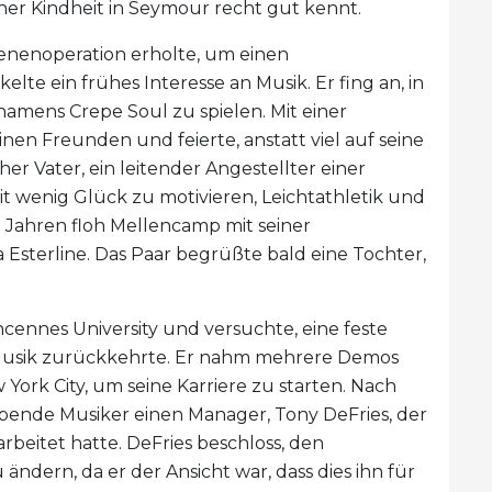
einer Kindheit in Seymour recht gut kennt.
enenoperation erholte, um einen
lte ein frühes Interesse an Musik. Er fing an, in
amens Crepe Soul zu spielen. Mit einer
nen Freunden und feierte, anstatt viel auf seine
her Vater, ein leitender Angestellter einer
it wenig Glück zu motivieren, Leichtathletik und
8 Jahren floh Mellencamp mit seiner
 Esterline. Das Paar begrüßte bald eine Tochter,
incennes University und versuchte, eine feste
r Musik zurückkehrte. Er nahm mehrere Demos
York City, um seine Karriere zu starten. Nach
bende Musiker einen Manager, Tony DeFries, der
eitet hatte. DeFries beschloss, den
dern, da er der Ansicht war, dass dies ihn für