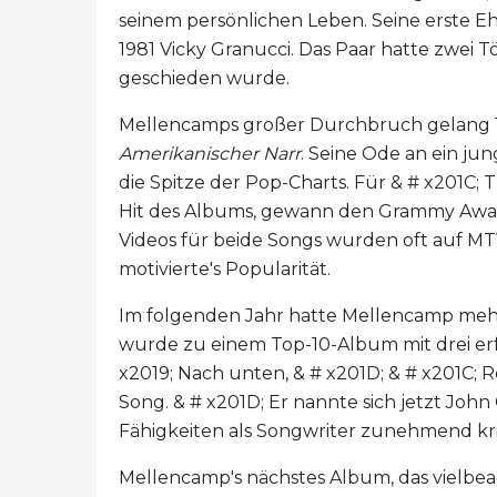
seinem persönlichen Leben. Seine erste E
1981 Vicky Granucci. Das Paar hatte zwei T
geschieden wurde.
Mellencamps großer Durchbruch gelang 1
Amerikanischer Narr
. Seine Ode an ein jun
die Spitze der Pop-Charts. Für & # x201C; 
Hit des Albums, gewann den Grammy Award
Videos für beide Songs wurden oft auf MTV
motivierte's Popularität.
Im folgenden Jahr hatte Mellencamp meh
wurde zu einem Top-10-Album mit drei erfo
x2019; Nach unten, & # x201D; & # x201C; 
Song. & # x201D; Er nannte sich jetzt J
Fähigkeiten als Songwriter zunehmend k
Mellencamp's nächstes Album, das vielbe