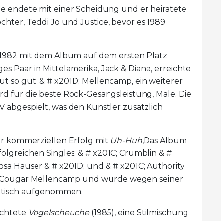
he endete mit einer Scheidung und er heiratete
öchter, Teddi Jo und Justice, bevor es 1989
982 mit dem Album auf dem ersten Platz
ges Paar in Mittelamerika, Jack & Diane, erreichte
Tut so gut, & # x201D; Mellencamp, ein weiterer
 für die beste Rock-Gesangsleistung, Male. Die
 abgespielt, was den Künstler zusätzlich
r kommerziellen Erfolg mit
Uh-Huh
,Das Album
lgreichen Singles: & # x201C; Crumblin & #
Rosa Häuser & # x201D; und & # x201C; Authority
ohn Cougar Mellencamp und wurde wegen seiner
ritisch aufgenommen.
achtete
Vogelscheuche
(1985), eine Stilmischung