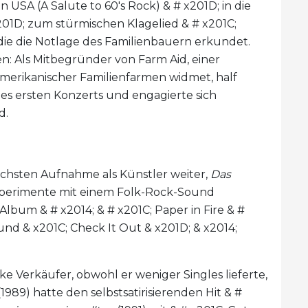
 USA (A Salute to 60's Rock) & # x201D; in die
x201D; zum stürmischen Klagelied & # x201C;
ie die Notlage des Familienbauern erkundet.
: Als Mitbegründer von Farm Aid, einer
amerikanischer Familienfarmen widmet, half
es ersten Konzerts und engagierte sich
d.
ächsten Aufnahme als Künstler weiter,
Das
Experimente mit einem Folk-Rock-Sound
lbum & # x2014; & # x201C; Paper in Fire & #
und & x201C; Check It Out & x201D; & x2014;
.
e Verkäufer, obwohl er weniger Singles lieferte,
1989) hatte den selbstsatirisierenden Hit & #