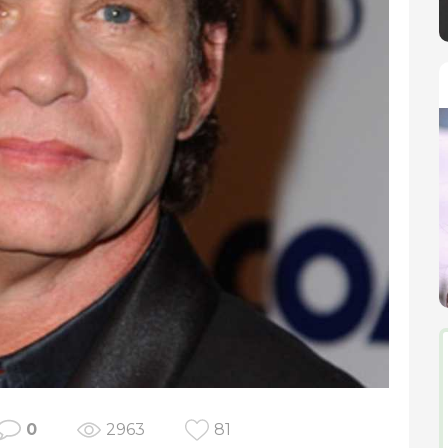
0
2963
81