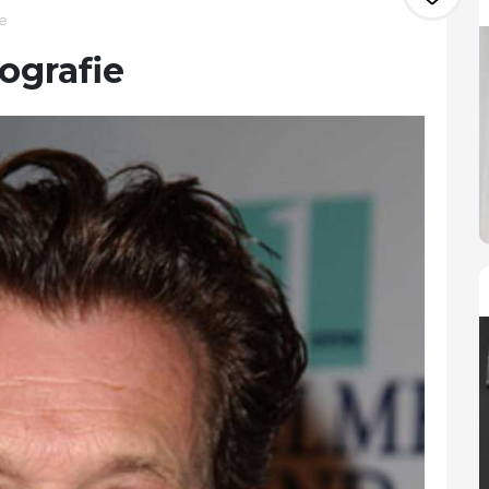
e
ografie