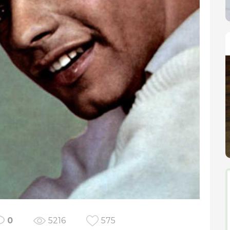
0
5216
575