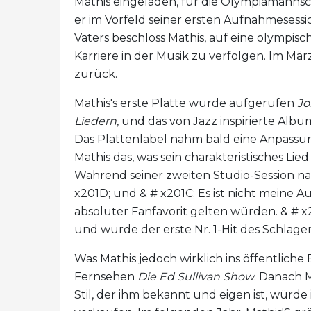
Mathis eingeladen, für die Olympiamannsc
er im Vorfeld seiner ersten Aufnahmesessio
Vaters beschloss Mathis, auf eine olympisc
Karriere in der Musik zu verfolgen. Im Mär
zurück.
Mathis's erste Platte wurde aufgerufen
Jo
Liedern
, und das von Jazz inspirierte Alb
Das Plattenlabel nahm bald eine Anpassu
Mathis das, was sein charakteristisches Lie
Während seiner zweiten Studio-Session n
x201D; und & # x201C; Es ist nicht meine Au
absoluter Fanfavorit gelten würden. & # x
und wurde der erste Nr. 1-Hit des Schlager
Was Mathis jedoch wirklich ins öffentliche 
Fernsehen
Die Ed Sullivan Show
. Danach M
Stil, der ihm bekannt und eigen ist, würde