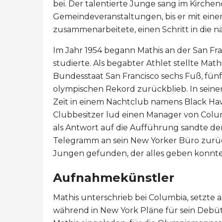
bei. Der talentierte Junge sang im Kirche
Gemeindeveranstaltungen, bis er mit eine
zusammenarbeitete, einen Schritt in die n
Im Jahr 1954 begann Mathis an der San Fran
studierte. Als begabter Athlet stellte Mat
Bundesstaat San Francisco sechs Fuß, fünf
olympischen Rekord zurückblieb. In seine
Zeit in einem Nachtclub namens Black Haw
Clubbesitzer lud einen Manager von Colum
als Antwort auf die Aufführung sandte d
Telegramm an sein New Yorker Büro zurü
Jungen gefunden, der alles geben konnte 
Aufnahmekünstler
Mathis unterschrieb bei Columbia, setzte a
während in New York Pläne für sein Debü