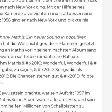
haft auszuprobieren, aber Columbia wollte, dass
n nach New York ging. Mit der Hilfe seines
he Karriere zu verzichten und stattdessen eine
z 1956 ging er nach New York und blickte nie
hnny Mathis: Ein neuer Sound in populären
um hat die Welt nicht gerade in Flammen gesetzt.
ng an Mathis vor'In seinem nächsten Album sang
d werden sollte: die romantische Ballade.
ahm Mathis & # x201C; Wonderful, Wonderful & #
fgabe, zu sagen, & # x201D; Songs, die als
201C; Die Chancen stehen gut & # x201D; folgte
s.
Bewusstsein brachte, war sein Auftritt 1957 im
athis'Seine Alben waren allesamt Hits, und sein
 ihm helfen, Millionen von Schallplatten zu