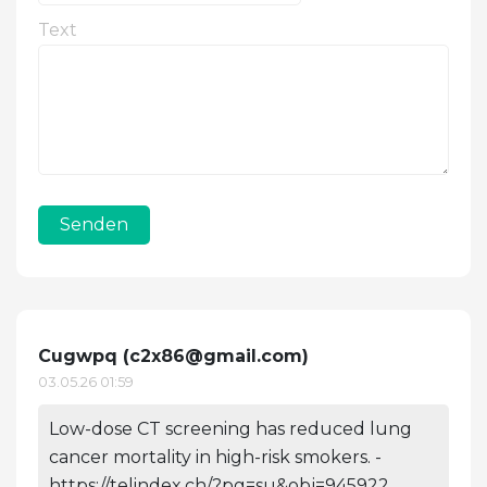
Text
Senden
Cugwpq (
c2x86@gmail.com
)
03.05.26 01:59
Low-dose CT screening has reduced lung
cancer mortality in high-risk smokers. -
https://telindex.ch/?pg=su&obj=945922 ,