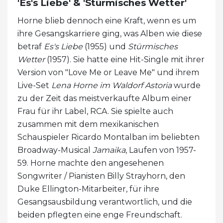
'Es's Liebe' & 'Stürmisches Wetter'
Horne blieb dennoch eine Kraft, wenn es um
ihre Gesangskarriere ging, was Alben wie diese
betraf
Es's Liebe
(1955) und
Stürmisches
Wetter
(1957). Sie hatte eine Hit-Single mit ihrer
Version von "Love Me or Leave Me" und ihrem
Live-Set
Lena Horne im Waldorf Astoria
wurde
zu der Zeit das meistverkaufte Album einer
Frau für ihr Label, RCA. Sie spielte auch
zusammen mit dem mexikanischen
Schauspieler Ricardo Montalban im beliebten
Broadway-Musical
Jamaika
, Laufen von 1957-
59. Horne machte den angesehenen
Songwriter / Pianisten Billy Strayhorn, den
Duke Ellington-Mitarbeiter, für ihre
Gesangsausbildung verantwortlich, und die
beiden pflegten eine enge Freundschaft.