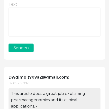
Text
Senden
Dwdjmq (
7gva2@gmail.com
)
02.05.26 19:17
This article does a great job explaining
pharmacogenomics and its clinical
applications. -