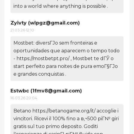
into a world where anything is possible .
Zyivty (
wlpgz@gmail.com
)
21.03.26 12:10
Mostbet: diversГЈo sem fronteiras e
oportunidades que aparecem o tempo todo
- https://mostbetpt.pro/ , Mostbet te dГЎ o
start perfeito para noites de pura emoГ§ГЈo
e grandes conquistas .
Estwbc (
1fmv8@gmail.com
)
16.03.26 20:04
Betano https://betanogame.org/it/ accoglie i
vincitori. Ricevi il 100% fino a в‚¬500 piГ№ giri
gratis sul tuo primo deposito. Goditi