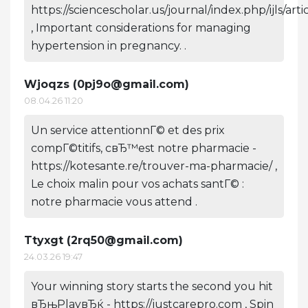
https://sciencescholar.us/journal/index.php/ijls/art
, Important considerations for managing
hypertension in pregnancy. .
Wjoqzs (
0pj9o@gmail.com
)
08.04.26 11:20
Un service attentionnГ© et des prix
compГ©titifs, cвЂ™est notre pharmacie -
https://kotesante.re/trouver-ma-pharmacie/ ,
Le choix malin pour vos achats santГ© :
notre pharmacie vous attend .
Ttyxgt (
2rq50@gmail.com
)
24.03.26 19:47
Your winning story starts the second you hit
вЂњPlayвЂќ - https://justcarepro.com , Spin