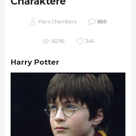
Charaktere
Piers Chambers
850
16296
346
Harry Potter