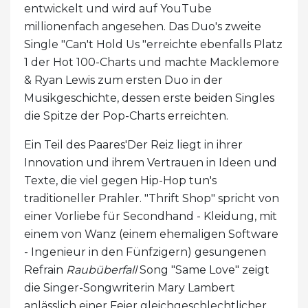
entwickelt und wird auf YouTube
millionenfach angesehen. Das Duo's zweite
Single "Can't Hold Us "erreichte ebenfalls Platz
1 der Hot 100-Charts und machte Macklemore
& Ryan Lewis zum ersten Duo in der
Musikgeschichte, dessen erste beiden Singles
die Spitze der Pop-Charts erreichten.
Ein Teil des Paares'Der Reiz liegt in ihrer
Innovation und ihrem Vertrauen in Ideen und
Texte, die viel gegen Hip-Hop tun's
traditioneller Prahler. "Thrift Shop" spricht von
einer Vorliebe für Secondhand - Kleidung, mit
einem von Wanz (einem ehemaligen Software
- Ingenieur in den Fünfzigern) gesungenen
Refrain
Raubüberfall
Song "Same Love" zeigt
die Singer-Songwriterin Mary Lambert
anlässlich einer Feier gleichgeschlechtlicher