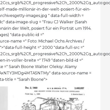
imit%2Ccs_srgb%2Cfl_progressive%2Ch_2000%2Cq_au
lf-made-millionär-in-der-welt-posiert-für-ein-
rchivesgetty-images.jpg " data-full-width =
c" data-image-slug = "Frau CJ Walker (Sarah
närin der Welt, posiert für ein Porträt um 1914.
ges) "data-public-id ="
-name =" Foto: Michael Ochs Archives /
">
"data-full-height =" 2000 "data-full-src ="
limit%2Ccs_srgb%2Cfl_progressive%2Ch_2000%2Cq_a
n-in-voller-breite =" 1749 "daten-bild-id ="
 =" Sarah Boone Walter Oleksy: Alamy
YxMzAxNTY3MDg4MTA5NTMy" data-source-name =
ta-title = "Sarah Boone">