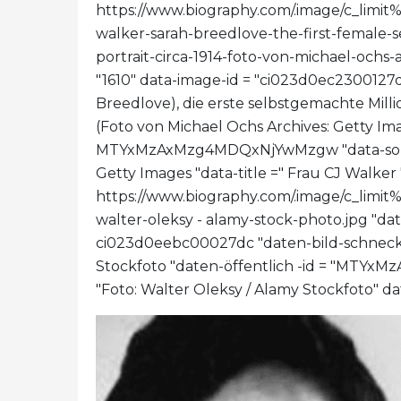
https://www.biography.com/.image/c_l
walker-sarah-breedlove-the-first-female-se
portrait-circa-1914-foto-von-michael-ochs-a
"1610" data-image-id = "ci023d0ec2300127d
Breedlove), die erste selbstgemachte Millio
(Foto von Michael Ochs Archives: Getty Ima
MTYxMzAxMzg4MDQxNjYwMzgw "data-source
Getty Images "data-title =" Frau CJ Walker 
https://www.biography.com/.image/c_
walter-oleksy - alamy-stock-photo.jpg "date
ci023d0eebc00027dc "daten-bild-schnecke
Stockfoto "daten-öffentlich -id = "MT
"Foto: Walter Oleksy / Alamy Stockfoto" da