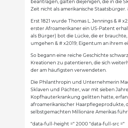
beantragen, galten diejenigen, die in die 
Zeit nicht als amerikanische Staatsbürger.
Erst 1821 wurde Thomas L. Jennings & # x20
erster Afroamerikaner ein US-Patent erhal
als Bürger) bot die Lücke, die er brauch
umgehen & # x2019; Eigentum an ihrem ei
So begann eine reiche Geschichte schwarzer
Kreationen zu patentieren, die sich weiterh
der am häufigsten verwendeten.
Die Philanthropin und Unternehmerin Mad
Sklaven und Pächter, war mit sieben Jahr
Kopfhauterkrankung gelitten hatte, erfand 
afroamerikanischer Haarpflegeprodukte, di
selbstgemachten Millionäre Amerikas führ
"data-full-height =" 2000 "data-full-src ="