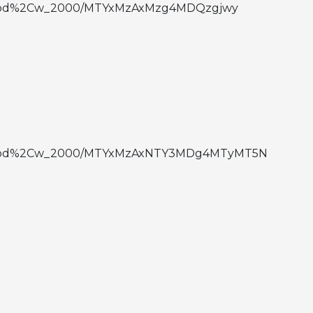
to:good%2Cw_2000/MTYxMzAxMzg4MDQzgjwy
uto:good%2Cw_2000/MTYxMzAxNTY3MDg4MTyMT5N