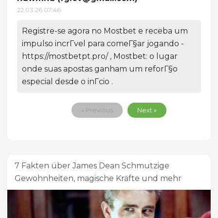
22.03.26 07:46
Registre-se agora no Mostbet e receba um
impulso incrГ­vel para comeГ§ar jogando -
https://mostbetpt.pro/ , Mostbet: o lugar
onde suas apostas ganham um reforГ§o
especial desde o inГ­cio .
« Previous
Next »
7 Fakten über James Dean Schmutzige
Gewohnheiten, magische Kräfte und mehr