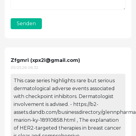
Senden
Zfgmri (
xpx2i@gmail.com
)
05.05.26 06:32
This case series highlights rare but serious
dermatological adverse events associated
with checkpoint inhibitors. Dermatologist
involvement is advised. - https://b2-
assets.dandb.com/businessdirectory/glennpharmac
marion-ky-18910858.html , The explanation
of HER2-targeted therapies in breast cancer
is clear and comprehensive. .