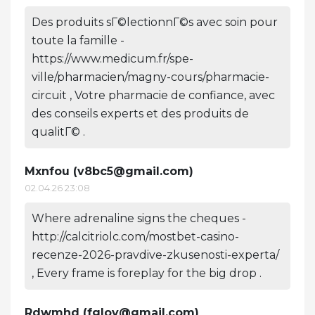
Des produits sГ©lectionnГ©s avec soin pour
toute la famille -
https://www.medicum.fr/spe-
ville/pharmacien/magny-cours/pharmacie-
circuit , Votre pharmacie de confiance, avec
des conseils experts et des produits de
qualitГ© .
Mxnfou (
v8bc5@gmail.com
)
02.04.26 23:08
Where adrenaline signs the cheques -
http://calcitriolc.com/mostbet-casino-
recenze-2026-pravdive-zkusenosti-experta/
, Every frame is foreplay for the big drop .
Rdwmhd (
fglov@gmail.com
)