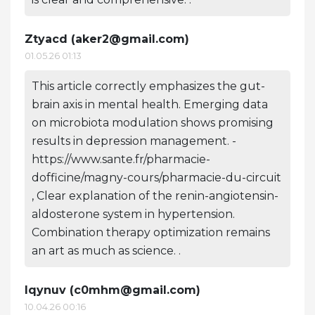
Ztyacd (
aker2@gmail.com
)
01.05.26 01:13
This article correctly emphasizes the gut-
brain axis in mental health. Emerging data
on microbiota modulation shows promising
results in depression management. -
https://www.sante.fr/pharmacie-
dofficine/magny-cours/pharmacie-du-circuit
, Clear explanation of the renin-angiotensin-
aldosterone system in hypertension.
Combination therapy optimization remains
an art as much as science. .
Iqynuv (
c0mhm@gmail.com
)
10.04.26 00:16