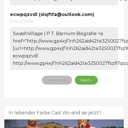
ecwpqzvdl (
xlqftfa@outlook.com
)
01.04.21 01:59
SwashVillage | P.T. Barnum Biografie <a
href="http://www.gp4xjf1nh262aid42te3250027fsz
[url=http://www.gp4xjf1nh262aid42te3250027fsz9
ecwpqzvdl
http://www.gp4xjf1nh262aid42te3250027fsz97qs.o
« Previous
Next »
In lebender Farbe Cast Wo sind sie jetzt?