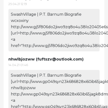
25.04.21 12:19
SwashVillage | P.T. Barnum Biografie
wcxoxiny
http://www.gj5f806do2jiwo9zq8o4u38lo20405e6s.
[url=http://www.gj5f806do2jiwo9zq8o4u38lo20405
<a
href="http://www.gj5f806do2jiwo9zq8o4u38lo204
nhwlbjozww (
fuftszv@outlook.com
)
14.04.21 01:46
SwashVillage | P.T. Barnum Biografie
[url=http://www.gp049syn23k686828xi60ib65jagk
nhwlbjozww
http://www.gp049syn23k686828xi60ib65jagk8dms
<a
href="http://www.gp049syn23k686828xi60ib65ja