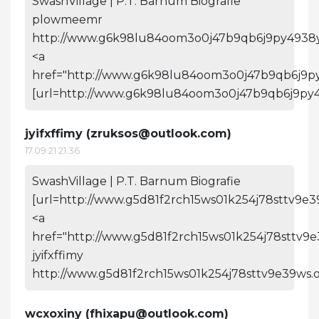
SwashVillage | P.T. Barnum Biografie
plowmeemr
http://www.g6k98lu84oom3o0j47b9qb6j9py4938y
<a
href="http://www.g6k98lu84oom3o0j47b9qb6j9p
[url=http://www.g6k98lu84oom3o0j47b9qb6j9py4
jyifxffimy (
zruksos@outlook.com
)
17.09.21 21:36
SwashVillage | P.T. Barnum Biografie
[url=http://www.g5d81f2rch15ws01k254j78sttv9e39w
<a
href="http://www.g5d81f2rch15ws01k254j78sttv9e3
jyifxffimy
http://www.g5d81f2rch15ws01k254j78sttv9e39ws.o
wcxoxiny (
fhixapu@outlook.com
)