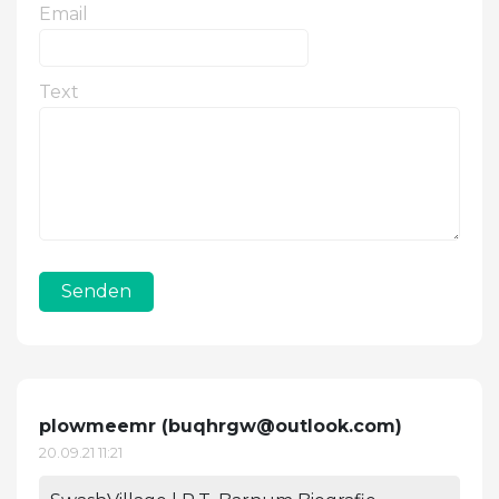
Email
Text
Senden
plowmeemr (
buqhrgw@outlook.com
)
20.09.21 11:21