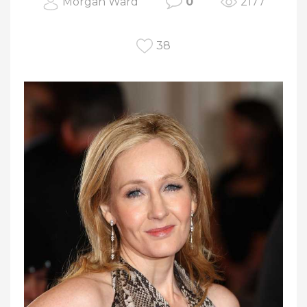
Morgan Ward
0
2177
38