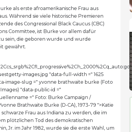
rke als erste afroamerikanische Frau aus
aus. Während sie viele historische Premieren
itzende des Congressional Black Caucus (CBC)
ons Committee, ist Burke vor allem dafür
zu sein, die geboren wurde und wurde
it gewährt.
imit%2Ccs_srgb%2Cfl_progressive%2Ch_2000%2Cq_aut
getty-images.jpg "data-full-width =" 1625
ta-image-slug =" yvonne brathwaite burke (Foto
mages) "data-public-id ="
lenname =" Foto: Burke Campaign /
Yvonne Brathwaite Burke (D-CA), 1973-79 ">
Katie
ste schwarze Frau aus Indiana zu werden, die im
em plötzlichen Tod des demokratischen
, Jr. im Jahr 1982, wurde sie die erste Wahl, um