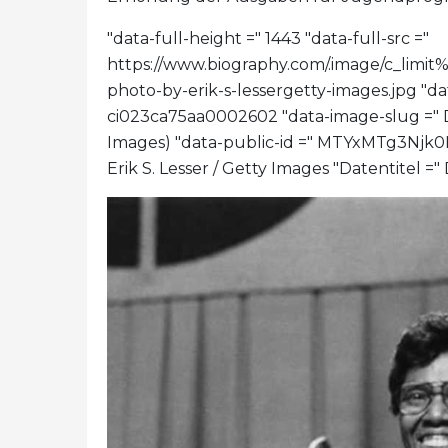
"data-full-height =" 1443 "data-full-src ="
https://www.biography.com/.image/c_l
photo-by-erik-s-lessergetty-images.jpg "da
ci023ca75aa0002602 "data-image-slug =" De
Images) "data-public-id =" MTYxMTg3Nj
Erik S. Lesser / Getty Images "Datentitel =