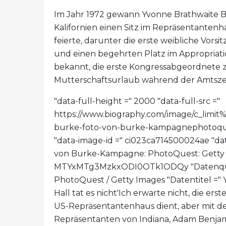
Im Jahr 1972 gewann Yvonne Brathwaite Bu
Kalifornien einen Sitz im Repräsentantenh
feierte, darunter die erste weibliche Vors
und einen begehrten Platz im Appropriati
bekannt, die erste Kongressabgeordnete 
Mutterschaftsurlaub während der Amtsze
"data-full-height =" 2000 "data-full-src ="
https://www.biography.com/.image/c_l
burke-foto-von-burke-kampagnephotoquest
"data-image-id =" ci023ca714500024ae "da
von Burke-Kampagne: PhotoQuest: Getty I
MTYxMTg3MzkxODI0OTk1ODQy "Datenquel
PhotoQuest / Getty Images "Datentitel =" 
Hall tat es nicht'Ich erwarte nicht, die er
US-Repräsentantenhaus dient, aber mit d
Repräsentanten von Indiana, Adam Benjamin