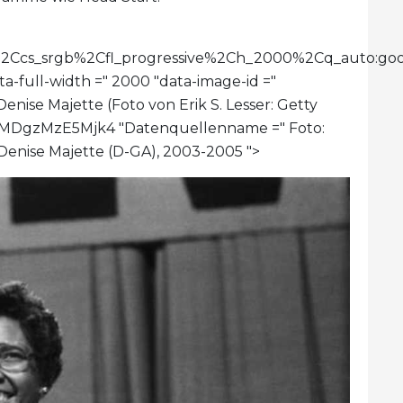
imit%2Ccs_srgb%2Cfl_progressive%2Ch_2000%2Cq_au
ta-full-width =" 2000 "data-image-id ="
nise Majette (Foto von Erik S. Lesser: Getty
k0MDgzMzE5Mjk4 "Datenquellenname =" Foto:
" Denise Majette (D-GA), 2003-2005 ">