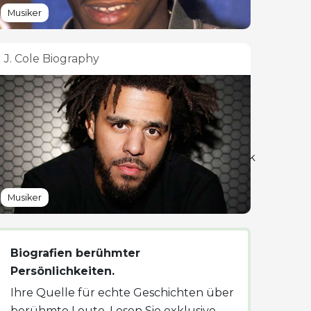
Musiker
J. Cole Biography
o:good%2Cw_2000/MTYxMTg3MzkxODI0athyvotk
Musiker
Biografien berühmter
Persönlichkeiten.
Ihre Quelle für echte Geschichten über
berühmte Leute. Lesen Sie exklusive