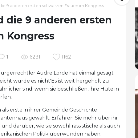
 die 9 anderen ersten schwarzen Frauen im Kongress
d die 9 anderen ersten
m Kongress
1
6231
1162
Bürgerrechtler Audre Lorde hat einmal gesagt:
eicht würde es nicht'Es ist weit hergeholt zu
hrlicher sind, wenn sie beschließen, ihre Hüte in
erfen.
als erste in ihrer Gemeinde Geschichte
antenhaus gewählt. Erfahren Sie mehr über ihr
, und darüber, wie sie sowohl rassistische als auch
amerikanischen Politik überwunden haben.