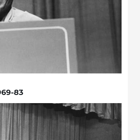
969-83