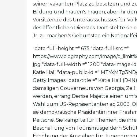
seinen vakanten Platz zu besetzen und zu 
Bildung und Frauen's Fragen, aber ihr d
Vorsitzende des Unterausschusses für V
des öffentlichen Dienstes. Dort stellte si
Jr. zu machen.'s Geburtstag ein Nationalfei
"data-full-height =" 675 "data-full-src ="
https://www.biography.com/.image/c_l
jpg "data-full-width =" 1200 "data-image-
Katie Hall "data-public-id =" MTYxMTg3
Getty Images "data-title =" Katie Hall (D-IN)
damaligen Gouverneurs von Georgia, Zell 
werden, errang Denise Majette einen umf
Wahl zum US-Repräsentanten ab 2003. Obw
sie demokratische Präsidentin ihrer Fres
Peitsche. Sie kämpfte für Themen, die ihr
Beschaffung von Tourismusgeldern Schutz
Erhöhung der Ausgaben für Jugendprogr