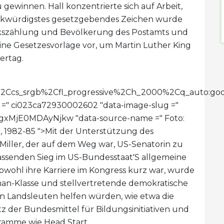
gewinnen. Hall konzentrierte sich auf Arbeit,
enkwürdigstes gesetzgebendes Zeichen wurde
olkszählung und Bevölkerung des Postamts und
e eine Gesetzesvorlage vor, um Martin Luther King
ertag.
imit%2Ccs_srgb%2Cfl_progressive%2Ch_2000%2Cq_au
id =" ci023ca72930002602 "data-image-slug ="
NDgxMjE0MDAyNjkw "data-source-name =" Foto:
, 1982-85 ">
Mit der Unterstützung des
Miller, der auf dem Weg war, US-Senatorin zu
assenden Sieg im US-Bundesstaat'S allgemeine
ohl ihre Karriere im Kongress kurz war, wurde
hman-Klasse und stellvertretende demokratische
en Landsleuten helfen würden, wie etwa die
 der Bundesmittel für Bildungsinitiativen und
amme wie Head Start.