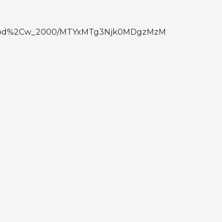
to:good%2Cw_2000/MTYxMTg3Njk0MDgzMzM