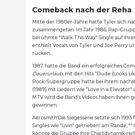
Comeback nach der Reha
Mitte der 1980er-Jahre hatte Tyler sich 
zusammengetan. Im Jahr 1986, Rap-Grupp
berühmte "Walk This Way" Single auf ihr
enthielt Vocals von Tyler und Joe Perry u
rücken.
1987 hatte die Band ein erfolgreiches Com
Dauerurlaub
, mit den Hits "Dude (Looks Li
Rock-Supergruppe hatte bei ihrem nächs
(1989) mit Liedern wie "Love in a Elevator"
MTV wird die Band's Videos haben ihnen g
gewinnen.
Aerosmith'Die Siegesserie setzte sich 1993 f
Singles wie "Livin" getrieben' am Rande, ""
konnte die Gruppe ihre Chartdynamik nich