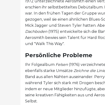
1972 unterzeichnete Aerosmith einen Vert
erschien ihr selbstbetiteltes Debütalbum. E
war. In den frühen Tagen der Gruppe wurd
gezogen, weil sie einen ähnlichen Blues-
Mick Jagger und Steven Tyler hatten. Abe
Dachboden
(1975) entwickelte sich die B
Aerosmith bewies sein Talent für Hard Ro
und "Walk This Way".
Persönliche Probleme
Ihr Folgealbum
Felsen
(1976) verzeichnete
ebenfalls starke Umsätze
Zeichne die Lini
Band aus allen Nähten auseinander. Perry 
während Tyler sich stark mit Drogen besch
indem er neue Mitglieder hinzufügte, aber
seine kreativen Fähigkeiten aus und Aeros
Selbst.