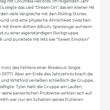
rag mit Columbia Records. Im folgenden Jahr
s zeigte das Lied "Dream On", das ein kleiner Hit
en viele Vergleiche mit den Rolling Stones
Sound und eine physische Ähnlichkeit zwischen
r mit ihrem dritten Album,
Spielzeuge auf dem
and zu einer eigenständigen Rockgruppe.
ck und punktete mit Hits wie "Sweet Emotion"
 trotz des Fehlens einer Breakout-Single
e
(1977). Aber am Ende des Jahrzehnts brach die
und Whitford verließen schließlich die Gruppe,
äftigte. Tyler hielt die Gruppe am Laufen,
 seine persönlichen Probleme wirkten sich auf
mith war nur ein Schatten seines früheren