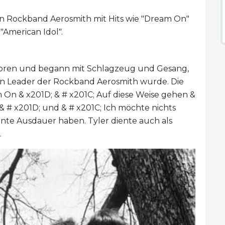
en Rockband Aerosmith mit Hits wie "Dream On"
"American Idol".
boren und begann mit Schlagzeug und Gesang,
n Leader der Rockband Aerosmith wurde. Die
 On & x201D; & # x201C; Auf diese Weise gehen &
 & # x201D; und & # x201C; Ich möchte nichts
hnte Ausdauer haben. Tyler diente auch als
.