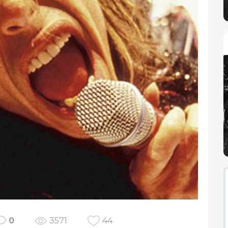
0
3571
44