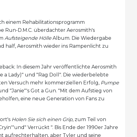
nach einem Rehabilitationsprogramm
e Run-D.M.C. überdachter Aerosmith's
em
Aufsteigende Hölle
Album. Die Wiedergabe
nd half, Aerosmith wieder ins Rampenlicht zu
eback: In diesem Jahr veröffentlichte Aerosmith
ke a Lady)" und "Rag Doll". Die wiederbelebte
ten Versuch mehr kommerziellen Erfolg,
Pumpe
 und "Janie"'s Got a Gun. "Mit dem Aufstieg von
eholfen, eine neue Generation von Fans zu
ort's
Holen Sie sich einen Grip
, zum Teil von
 Cryin'"und" Verrückt ". Bis Ende der 1990er Jahre
t aufrechterhalten, aber Tyler und seine