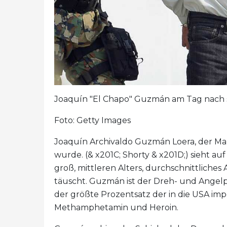
Joaquín "El Chapo" Guzmán am Tag nach s
Foto: Getty Images
Joaquín Archivaldo Guzmán Loera, der M
wurde. (& x201C; Shorty & x201D;) sieht auf
groß, mittleren Alters, durchschnittliches
täuscht. Guzmán ist der Dreh- und Angelpu
der größte Prozentsatz der in die USA im
Methamphetamin und Heroin.