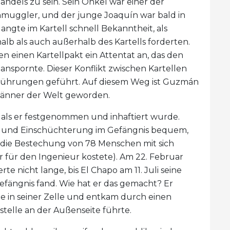
ndels zu sein. Sein Onkel war einer der
muggler, und der junge Joaquín war bald in
angte im Kartell schnell Bekanntheit, als
lb als auch außerhalb des Kartells forderten.
einen Kartellpakt ein Attentat an, das den
spornte. Dieser Konflikt zwischen Kartellen
tführungen geführt. Auf diesem Weg ist Guzmán
 Männer der Welt geworden.
, als er festgenommen und inhaftiert wurde.
g und Einschüchterung im Gefängnis bequem,
 die Bestechung von 78 Menschen mit sich
r für den Ingenieur kostete). Am 22. Februar
te nicht lange, bis El Chapo am 11. Juli seine
efängnis fand. Wie hat er das gemacht? Er
e in seiner Zelle und entkam durch einen
stelle an der Außenseite führte.