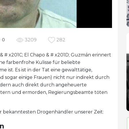
0
3209
282
 & # x201C; El Chapo & # x201D; Guzmán erinnert
ne farbenfrohe Kulisse für beliebte
st. Es ist in der Tat eine gewalttätige,
d sogar einige Frauen) nicht nur indirekt durch
sondern auch direkt durch angeheuerte
chtern und ermorden, Regierungsbeamte töten
er bekanntesten Drogenhändler unserer Zeit:
án