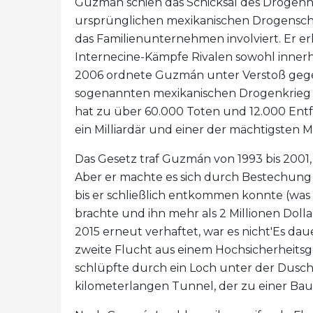
Guzmán schien das Schicksal des Drogenha
ursprünglichen mexikanischen Drogensch
das Familienunternehmen involviert. Er erl
Internecine-Kämpfe Rivalen sowohl innerha
2006 ordnete Guzmán unter Verstoß gegen 
sogenannten mexikanischen Drogenkrieg an
hat zu über 60.000 Toten und 12.000 En
ein Milliardär und einer der mächtigsten
Das Gesetz traf Guzmán von 1993 bis 2001
Aber er machte es sich durch Bestechun
bis er schließlich entkommen konnte (was
brachte und ihn mehr als 2 Millionen Dolla
2015 erneut verhaftet, war es nicht'Es dauer
zweite Flucht aus einem Hochsicherheitsg
schlüpfte durch ein Loch unter der Dusch
kilometerlangen Tunnel, der zu einer Bau