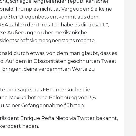
ht, schlagzeilengreifender republikanischer
 Donald Trump es nicht tat'Vergeuden Sie keine
o'S größter Drogenboss entkommt aus dem
A zahlen den Preis. Ich habe es dir gesagt ",
erse Äußerungen über mexikanische
äsidentschaftskampagnenstarts machte.
onald durch etwas, von dem man glaubt, dass es
Konto. Auf dem in Obszönitäten geschnürten Tweet
zu bringen, deine verdammten Worte zu
e und sagte, das FBI untersuche die
und Mexiko bot eine Belohnung von 3,8
ie zu seiner Gefangennahme führten.
äsident Enrique Peña Nieto via Twitter bekannt,
kerobert haben.