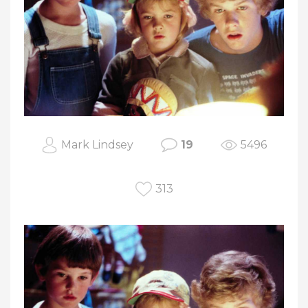
Mark Lindsey
19
5496
313