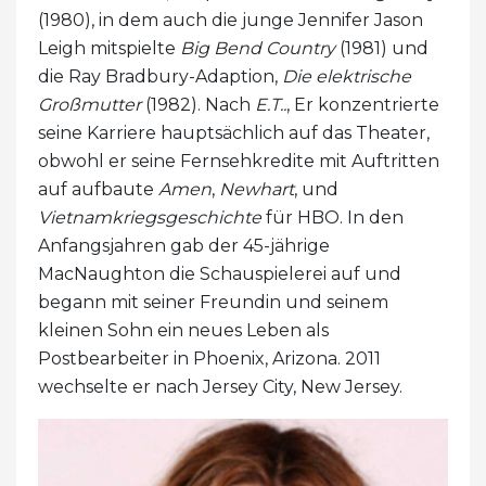
(1980), in dem auch die junge Jennifer Jason
Leigh mitspielte
Big Bend Country
(1981) und
die Ray Bradbury-Adaption,
Die elektrische
Großmutter
(1982). Nach
E.T..
, Er konzentrierte
seine Karriere hauptsächlich auf das Theater,
obwohl er seine Fernsehkredite mit Auftritten
auf aufbaute
Amen
,
Newhart
, und
Vietnamkriegsgeschichte
für HBO. In den
Anfangsjahren gab der 45-jährige
MacNaughton die Schauspielerei auf und
begann mit seiner Freundin und seinem
kleinen Sohn ein neues Leben als
Postbearbeiter in Phoenix, Arizona. 2011
wechselte er nach Jersey City, New Jersey.