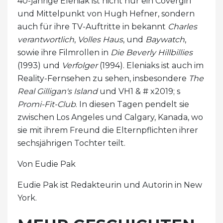
40-jährige Eleniak ist nicht nur ein Covergirl
und Mittelpunkt von Hugh Hefner, sondern
auch für ihre TV-Auftritte in bekannt
Charles
verantwortlich
,
Volles Haus
, und
Baywatch
,
sowie ihre Filmrollen in
Die Beverly Hillbillies
(1993) und
Verfolger
(1994). Eleniaks ist auch im
Reality-Fernsehen zu sehen, insbesondere
The
Real Gilligan's Island
und VH1 & # x2019; s
Promi-Fit-Club
. In diesen Tagen pendelt sie
zwischen Los Angeles und Calgary, Kanada, wo
sie mit ihrem Freund die Elternpflichten ihrer
sechsjährigen Tochter teilt.
Von Eudie Pak
Eudie Pak ist Redakteurin und Autorin in New
York.