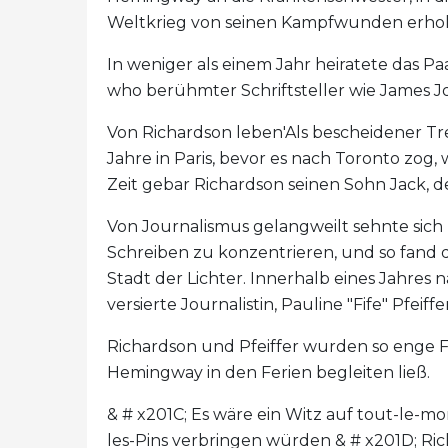
Weltkrieg von seinen Kampfwunden erhol
In weniger als einem Jahr heiratete das Paa
who berühmter Schriftsteller wie James J
Von Richardson leben'Als bescheidener T
Jahre in Paris, bevor es nach Toronto zog
Zeit gebar Richardson seinen Sohn Jack, 
Von Journalismus gelangweilt sehnte sich 
Schreiben zu konzentrieren, und so fand d
Stadt der Lichter. Innerhalb eines Jahres n
versierte Journalistin, Pauline "Fife" Pfei
Richardson und Pfeiffer wurden so enge F
Hemingway in den Ferien begleiten ließ.
& # x201C; Es wäre ein Witz auf tout-le-m
les-Pins verbringen würden & # x201D; Ri