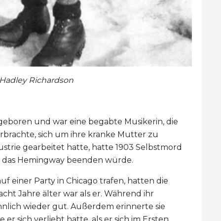
Hadley Richardson
 geboren und war eine begabte Musikerin, die
erbrachte, sich um ihre kranke Mutter zu
strie gearbeitet hatte, hatte 1903 Selbstmord
al, das Hemingway beenden würde.
 einer Party in Chicago trafen, hatten die
cht Jahre älter war als er. Während ihr
innlich wieder gut. Außerdem erinnerte sie
r sich verliebt hatte, als er sich im Ersten