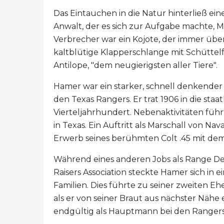
Das Eintauchen in die Natur hinterließ e
Anwalt, der es sich zur Aufgabe machte, M
Verbrecher war ein Kojote, der immer über 
kaltblütige Klapperschlange mit Schüttelfr
Antilope, "dem neugierigsten aller Tiere".
Hamer war ein starker, schnell denkender
den Texas Rangers. Er trat 1906 in die sta
Vierteljahrhundert. Nebenaktivitäten fü
in Texas. Ein Auftritt als Marschall von N
Erwerb seines berühmten Colt .45 mit de
Während eines anderen Jobs als Range De
Raisers Association steckte Hamer sich in
Familien. Dies führte zu seiner zweiten 
als er von seiner Braut aus nächster Nähe
endgültig als Hauptmann bei den Rangers 