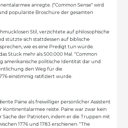
tinentalarmee anregte. ("Common Sense" wird
e und populärste Broschüre der gesamten
hmucklosen Stil, verzichtete auf philosophische
 stützte sich stattdessen auf biblische
prechen, wie es eine Predigt tun würde.
 das Stück mehr als 500.000 Mal. "Common
ig amerikanische politische Identität dar und
entlichung den Weg für die
76 einstimmig ratifiziert wurde.
te Paine als freiwilliger persönlicher Assistent
 Kontinentalarmee reiste. Paine war zwar kein
ur Sache der Patrioten, indem er die Truppen mit
e zwischen 1776 und 1783 erschienen. "The