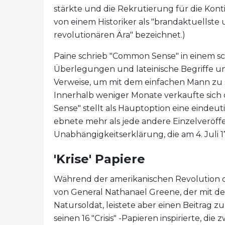
stärkte und die Rekrutierung für die Kon
von einem Historiker als "brandaktuellst
revolutionären Ära" bezeichnet.)
Paine schrieb "Common Sense" in einem sc
Überlegungen und lateinische Begriffe und
Verweise, um mit dem einfachen Mann zu s
Innerhalb weniger Monate verkaufte sich
Sense" stellt als Hauptoption eine eindeut
ebnete mehr als jede andere Einzelveröff
Unabhängigkeitserklärung, die am 4. Juli 17
'Krise' Papiere
Während der amerikanischen Revolution dien
von General Nathanael Greene, der mit der
Natursoldat, leistete aber einen Beitrag z
seinen 16 "Crisis" -Papieren inspirierte, di