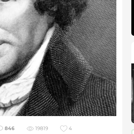
846
19819
4