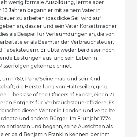
elt wenig formale Ausbildung, lernte aber
n 13 Jahren begann er mit seinem Vater in
bauer zu arbeiten (das dicke Seil wird auf
geben an, dass er und sein Vater Korsettmacher
dies als Beispiel für Verleumdungen an, die von
arbeitete er als Beamter der Verbrauchsteuer,
 Tabaksteuern. Er übte weder bei dieser noch
gende Leistungen aus, und sein Leben in
Misserfolgen gekennzeichnet.
 um 1760, Paine'Seine Frau und sein Kind
chäft, die Herstellung von Halteseilen, ging
 "The Case of the Officers of Excise", einen 21-
heren Entgelts für Verbrauchsteueroffiziere. Es
verbrachte diesen Winter in London und verteilte
ordnete und andere Bürger. Im Frühjahr 1774
 entlassen und begann, seine Aussichten als
te er bald Benjamin Franklin kennen, der ihm