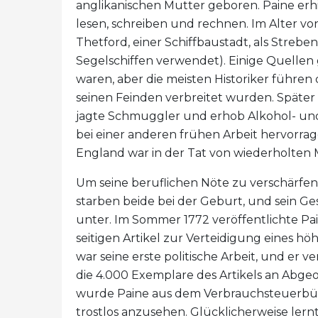
anglikanischen Mutter geboren. Paine erhi
lesen, schreiben und rechnen. Im Alter vo
Thetford, einer Schiffbaustadt, als Streben
Segelschiffen verwendet). Einige Quellen 
waren, aber die meisten Historiker führen 
seinen Feinden verbreitet wurden. Später 
jagte Schmuggler und erhob Alkohol- und
bei einer anderen frühen Arbeit hervorra
England war in der Tat von wiederholten 
Um seine beruflichen Nöte zu verschärfen,
starben beide bei der Geburt, und sein Ges
unter. Im Sommer 1772 veröffentlichte Paine
seitigen Artikel zur Verteidigung eines hö
war seine erste politische Arbeit, und er 
die 4.000 Exemplare des Artikels an Abge
wurde Paine aus dem Verbrauchsteuerbüro
trostlos anzusehen. Glücklicherweise lern