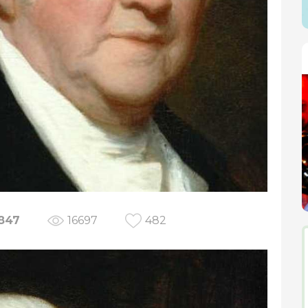
847
16697
482