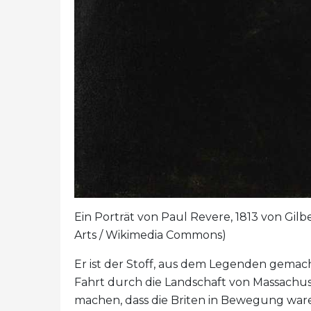
Ein Porträt von Paul Revere, 1813 von Gil
Arts / Wikimedia Commons)
Er ist der Stoff, aus dem Legenden gemac
Fahrt durch die Landschaft von Massachus
machen, dass die Briten in Bewegung war