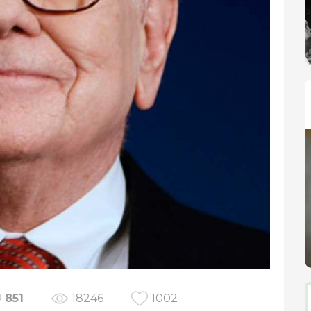
851
18246
1002