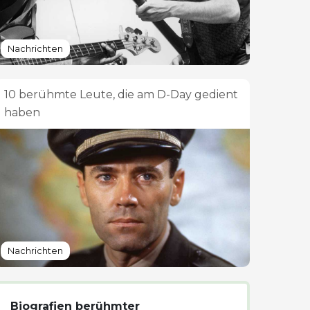
Nachrichten
10 berühmte Leute, die am D-Day gedient
haben
Nachrichten
Biografien berühmter