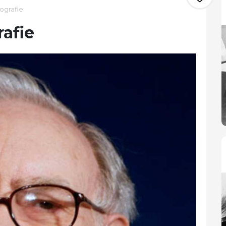
ografie
afie