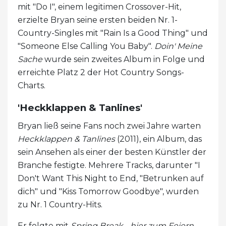
mit "Do I", einem legitimen Crossover-Hit,
erzielte Bryan seine ersten beiden Nr. 1-
Country-Singles mit "Rain Is a Good Thing" und
"Someone Else Calling You Baby".
Doin' Meine
Sache
wurde sein zweites Album in Folge und
erreichte Platz 2 der Hot Country Songs-
Charts.
'Heckklappen & Tanlines'
Bryan ließ seine Fans noch zwei Jahre warten
Heckklappen & Tanlines
(2011), ein Album, das
sein Ansehen als einer der besten Künstler der
Branche festigte. Mehrere Tracks, darunter "I
Don't Want This Night to End, "Betrunken auf
dich" und "Kiss Tomorrow Goodbye", wurden
zu Nr. 1 Country-Hits.
Er folgte mit
Spring Break… hier zum Feiern