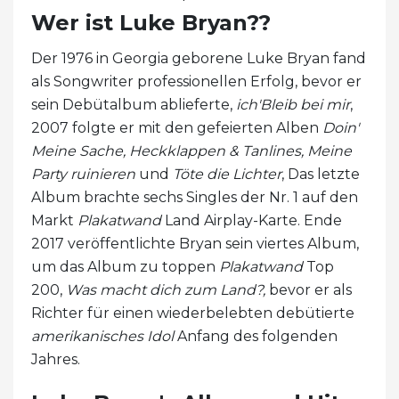
Wer ist Luke Bryan??
Der 1976 in Georgia geborene Luke Bryan fand
als Songwriter professionellen Erfolg, bevor er
sein Debütalbum ablieferte,
ich'Bleib bei mir
,
2007 folgte er mit den gefeierten Alben
Doin'
Meine Sache,
Heckklappen & Tanlines,
Meine
Party ruinieren
und
Töte die Lichter
, Das letzte
Album brachte sechs Singles der Nr. 1 auf den
Markt
Plakatwand
Land Airplay-Karte. Ende
2017 veröffentlichte Bryan sein viertes Album,
um das Album zu toppen
Plakatwand
Top
200,
Was macht dich zum Land?,
bevor er als
Richter für einen wiederbelebten debütierte
amerikanisches Idol
Anfang des folgenden
Jahres.