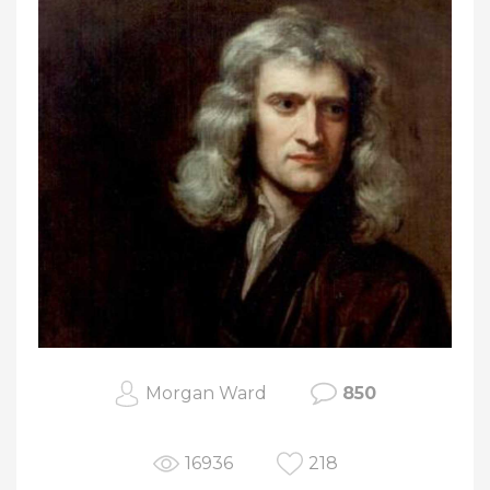
Morgan Ward
850
16936
218