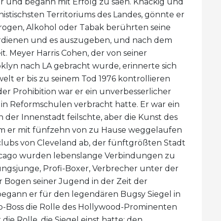
er und begann mit Erfolg zu säen. Knackig und
nistischsten Territoriums des Landes, gönnte er
Drogen, Alkohol oder Tabak berührten seine
verdienen und es auszugeben, und nach dem
. Meyer Harris Cohen, der von seiner
oklyn nach LA gebracht wurde, erinnerte sich
elt er bis zu seinem Tod 1976 kontrollieren
r Prohibition war er ein unverbesserlicher
in Reformschulen verbracht hatte. Er war ein
n der Innenstadt feilschte, aber die Kunst des
m er mit fünfzehn von zu Hause weggelaufen
fclubs von Cleveland ab, der fünftgrößten Stadt
hicago wurden lebenslange Verbindungen zu
ngsjunge, Profi-Boxer, Verbrecher unter der
 Bogen seiner Jugend in der Zeit der
begann er für den legendären Bugsy Siegel in
b-Boss die Rolle des Hollywood-Prominenten
ie Rolle, die Siegel einst hatte: den