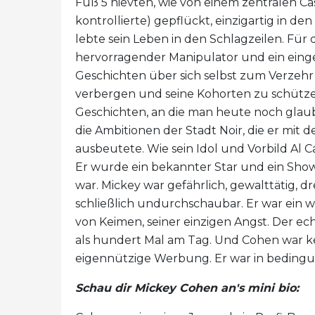
Fuß 5 hievten, wie von einem zentralen Cas
kontrollierte) gepflückt, einzigartig in 
lebte sein Leben in den Schlagzeilen. Für 
hervorragender Manipulator und ein eingef
Geschichten über sich selbst zum Verzehr
verbergen und seine Kohorten zu schützen
Geschichten, an die man heute noch glau
die Ambitionen der Stadt Noir, die er mit
ausbeutete. Wie sein Idol und Vorbild Al 
Er wurde ein bekannter Star und ein Sho
war. Mickey war gefährlich, gewalttätig, d
schließlich undurchschaubar. Er war ein w
von Keimen, seiner einzigen Angst. Der 
als hundert Mal am Tag. Und Cohen war ke
eigennützige Werbung. Er war in bedingun
Schau dir Mickey Cohen an's mini bio: