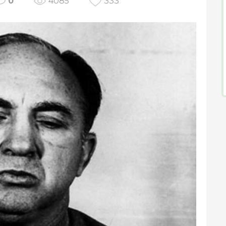
0
4085
333