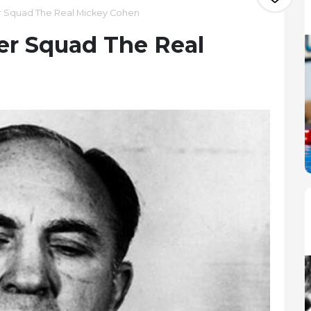
r Squad The Real Mickey Cohen
er Squad The Real