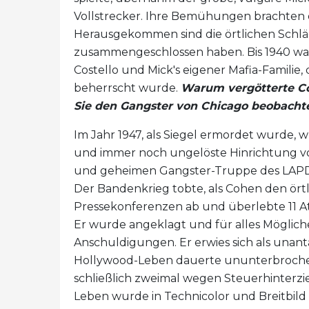
Vollstrecker. Ihre Bemühungen brachten d
Herausgekommen sind die örtlichen Schläger
zusammengeschlossen haben. Bis 1940 war A
Costello und Mick's eigener Mafia-Familie,
beherrscht wurde.
Warum vergötterte Co
Sie den Gangster von Chicago beobachte
Im Jahr 1947, als Siegel ermordet wurde, 
und immer noch ungelöste Hinrichtung vo
und geheimen Gangster-Truppe des LAPD 
Der Bandenkrieg tobte, als Cohen den örtl
Pressekonferenzen ab und überlebte 11 Att
Er wurde angeklagt und für alles Mögliche
Anschuldigungen. Er erwies sich als unanta
Hollywood-Leben dauerte ununterbrochen 
schließlich zweimal wegen Steuerhinterzi
Leben wurde in Technicolor und Breitbild 