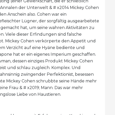
ting (einer Gewerkschaft, die er schließlich
den Annalen der Unterwelt & # x2014 Mickey Cohen
den Anschein also. Cohen war ein
leischter Lügner, der sorgfältig ausgearbeitete
 gemacht hat, um seine wahren Aktivitäten zu
. Viele dieser Erfindungen sind falsche
bt. Mickey Cohen verkörperte den Appetit und
 dem Verzicht auf eine Hyäne bediente und
Capone hat er ein eigenes Imperium geschaffen.
wman, dessen einziges Produkt Mickey Cohen
reist und schlau zugleich. Komplex. Und
ahnsinnig zwingender Perfektionist, besessen
echte Mickey Cohen schrubbte seine Hände mehr
ine Frau & # x2019; Mann. Das war mehr
gslose Liebe von Haustieren.