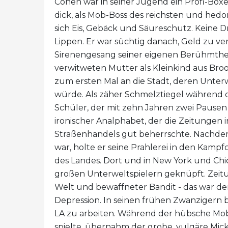
Cohen war in seiner Jugend ein Profi-Box
dick, als Mob-Boss des reichsten und hedo
sich Eis, Gebäck und Säureschutz. Keine 
Lippen. Er war süchtig danach, Geld zu 
Sirenengesang seiner eigenen Berühmtheit
verwitweten Mutter als Kleinkind aus Bro
zum ersten Mal an die Stadt, deren Unterw
würde. Als zäher Schmelztiegel während de
Schüler, der mit zehn Jahren zwei Pausen 
ironischer Analphabet, der die Zeitungen i
Straßenhandels gut beherrschte. Nachde
war, holte er seine Prahlerei in den Kamp
des Landes. Dort und in New York und C
großen Unterweltspielern geknüpft. Zeitu
Welt und bewaffneter Bandit - das war der
Depression. In seinen frühen Zwanzigern 
LA zu arbeiten. Während der hübsche Mo
spielte, übernahm der grobe, vulgäre Mick d