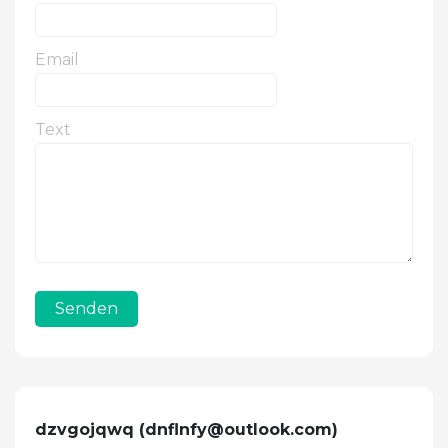
Email
Text
Senden
dzvgojqwq (
dnflnfy@outlook.com
)