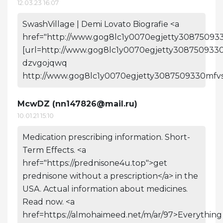
12.03.23 16:07
SwashVillage | Demi Lovato Biografie <a
href="http://www.gog8lc1y0070egjetty30875093
[url=http://www.gog8lc1y0070egjetty3087509330
dzvgojqwq
http://www.gog8lc1y0070egjetty3087509330mfvs
McwDZ (
nn147826@mail.ru
)
10.01.21 15:10
Medication prescribing information. Short-
Term Effects. <a
href="https://prednisone4u.top">get
prednisone without a prescription</a> in the
USA. Actual information about medicines.
Read now. <a
href=https://almohaimeed.net/m/ar/97>Everything