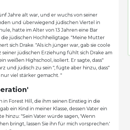
 fünf Jahre alt war, und er wuchs von seiner
enden und überwiegend jüdischen Viertel in
ule, hatte im Alter von 13 Jahren eine Bar
die jüdischen Hochheiligtage. "Meine Mutter
 sich Drake. "Als ich jünger war, gab sie coole
tz seiner jüdischen Erziehung fühlt sich Drake am
rein weißen Highschool, isoliert. Er sagte, dass"
z und jüdisch zu sein ", fügte aber hinzu, dass"
 nur viel stärker gemacht. "
eration'
n Forest Hill, die ihm seinen Einstieg in die
ab ein Kind in meiner Klasse, dessen Vater ein
te hinzu: "Sein Vater würde sagen, 'Wenn
n bringt, lassen Sie ihn für mich vorsprechen.'