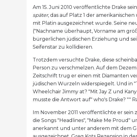
Am 15. Juni 2010 veröffentlichte Drake sei
später
, das auf Platz 1 der amerikanisch
mit Platin ausgezeichnet wurde. Seine ne
("Nachname überhaupt, Vorname am größten
bürgerlichen jüdischen Erziehung und sein
Seifenstar zu kollidieren.
Trotzdem versuchte Drake, diese scheinb
Person zu verschmelzen. Auf dem Dezem
Zeitschrift trug er einen mit Diamanten ve
jüdischen Wurzeln widerspiegelt. Und in "
Wheelchair Jimmy at? "Mit Jay Z und Kany
musste die Antwort auf" who's Drake? "" Ra
Im November 2011 veröffentlichte er sein
die Songs "Headlines", "Make Me Proud" 
anerkannt und unter anderem mit dem Gr
ausgezeichnet. Greg Kots Rezension in de