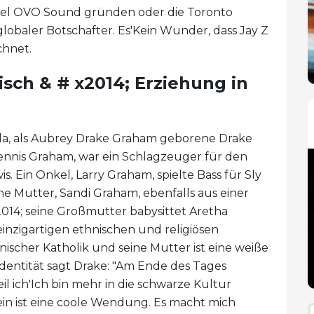
abel OVO Sound gründen oder die Toronto
globaler Botschafter. Es'Kein Wunder, dass Jay Z
chnet.
isch & # x2014; Erziehung in
ada, als Aubrey Drake Graham geborene Drake
Dennis Graham, war ein Schlagzeuger für den
s. Ein Onkel, Larry Graham, spielte Bass für Sly
ne Mutter, Sandi Graham, ebenfalls aus einer
2014; seine Großmutter babysittet Aretha
 einzigartigen ethnischen und religiösen
anischer Katholik und seine Mutter ist eine weiße
Identität sagt Drake: "Am Ende des Tages
l ich'Ich bin mehr in die schwarze Kultur
sein ist eine coole Wendung. Es macht mich