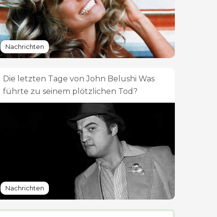
Nachrichten
Die letzten Tage von John Belushi Was
führte zu seinem plötzlichen Tod?
Nachrichten