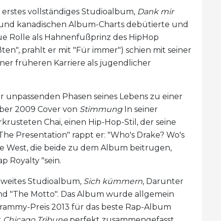
n erstes vollständiges Studioalbum,
Dank mir
en und kanadischen Album-Charts debütierte und
ue Rolle als Hahnenfußprinz des HipHop
", prahlt er mit "Für immer") schien mit seiner
er früheren Karriere als jugendlicher
ar unpassenden Phasen seines Lebens zu einer
ber 2009 Cover von
Stimmung
In seiner
rkrusteten Chai, einen Hip-Hop-Stil, der seine
The Presentation" rappt er: "Who's Drake? Wo's
e West, die beide zu dem Album beitrugen,
p Royalty "sein.
 zweites Studioalbum,
Sich kümmern
, Darunter
und "The Motto". Das Album wurde allgemein
ammy-Preis 2013 für das beste Rap-Album
r
Chicago Tribune
perfekt zusammengefasst