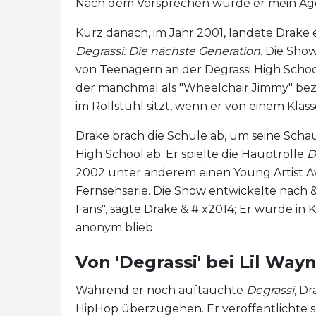
Nach dem Vorsprechen wurde er mein Age
Kurz danach, im Jahr 2001, landete Drake 
Degrassi: Die nächste Generation
. Die Sho
von Teenagern an der Degrassi High School
der manchmal als "Wheelchair Jimmy" beze
im Rollstuhl sitzt, wenn er von einem Kla
Drake brach die Schule ab, um seine Schaus
High School ab. Er spielte die Hauptrolle
D
2002 unter anderem einen Young Artist Aw
Fernsehserie. Die Show entwickelte nach & 
Fans", sagte Drake & # x2014; Er wurde in
anonym blieb.
Von 'Degrassi' bei Lil Way
Während er noch auftauchte
Degrassi
, D
HipHop überzugehen. Er veröffentlichte s