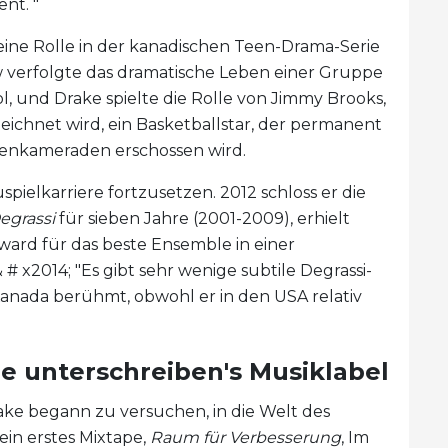
nt. "
eine Rolle in der kanadischen Teen-Drama-Serie
w verfolgte das dramatische Leben einer Gruppe
, und Drake spielte die Rolle von Jimmy Brooks,
ichnet wird, ein Basketballstar, der permanent
ssenkameraden erschossen wird.
pielkarriere fortzusetzen. 2012 schloss er die
egrassi
für sieben Jahre (2001-2009), erhielt
ard für das beste Ensemble in einer
# x2014; "Es gibt sehr wenige subtile Degrassi-
 Kanada berühmt, obwohl er in den USA relativ
ne unterschreiben's Musiklabel
rake begann zu versuchen, in die Welt des
ein erstes Mixtape,
Raum für Verbesserung
, Im