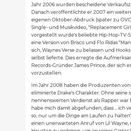
Jahr 2006 wurden bescheidene Verkaufsza
Danach veröffentlichte er 2007 ein weiter
eigenen Oktober-Abdruck (später zu OVO g
Single- und Musikvideo, "Replacement Girl"
vorgestellt wurde's beliebte Hip-Hop-TV
eine Version von Brisco und Flo Ridas "Man
sich, Waynes Verse zu belassen und Hooks 
selbst lieferte. Dies erregte die Aufmerk
Records-Gründer James Prince, der sich en
vorzustellen.
Im Jahr 2008 haben die Produzenten vo
eliminierte Drake's Charakter. Ohne sein
nennenswerten Verdienst als Rapper war D
habe mich damit abgefunden, dass ... ich v
so, nur um die Dinge am Laufen zu halten",
einen unerwarteten Anruf von Lil Wayne, 
Houston zu nehmen, um an seiner Carter I