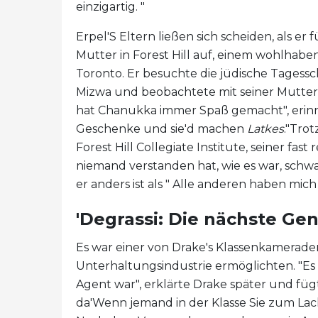
einzigartig. "
Erpel'S Eltern ließen sich scheiden, als er
Mutter in Forest Hill auf, einem wohlhab
Toronto. Er besuchte die jüdische Tagessch
Mizwa und beobachtete mit seiner Mutter 
hat Chanukka immer Spaß gemacht", erinnert
Geschenke und sie'd machen
Latkes
."Tro
Forest Hill Collegiate Institute, seiner fast 
niemand verstanden hat, wie es war, schwar
er anders ist als " Alle anderen haben mich
'Degrassi: Die nächste Gen
Es war einer von Drake's Klassenkameraden i
Unterhaltungsindustrie ermöglichten. "Es g
Agent war", erklärte Drake später und füg
da'Wenn jemand in der Klasse Sie zum Lache