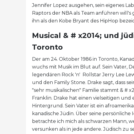
Jennifer Lopez ausgehen, sein eigenes L
Raptors der NBA als Team anführen will's 
ihn als den Kobe Bryant des HipHop bezei
Musical & # x2014; und jüd
Toronto
Der am 24. Oktober 1986 in Toronto, Kan
wuchs mit Musik im Blut auf. Sein Vater, 
legendären Rock 'n' Rollstar Jerry Lee Lewi
und den Family Stone. Drake sagt, dass sei
"sehr musikalischen" Familie stammt & # x
Franklin. Drake hat einen vielseitigen und
Hintergrund. Sein Vater ist ein afroamerik
kanadische Jüdin. Über seine persönliche 
betrachte ich mich als schwarzen Mann, wei
versunken als in jede andere. Jüdisch zu 