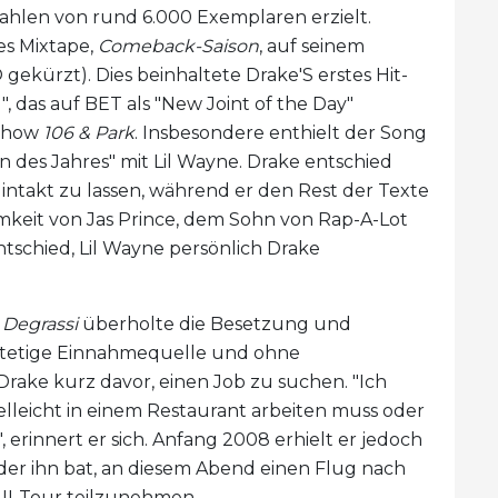
hlen von rund 6.000 Exemplaren erzielt.
es Mixtape,
Comeback-Saison
, auf seinem
ekürzt). Dies beinhaltete Drake'S erstes Hit-
, das auf BET als "New Joint of the Day"
-Show
106 & Park
. Insbesondere enthielt der Song
n des Jahres" mit Lil Wayne. Drake entschied
intakt zu lassen, während er den Rest der Texte
samkeit von Jas Prince, dem Sohn von Rap-A-Lot
tschied, Lil Wayne persönlich Drake
n
Degrassi
überholte die Besetzung und
e stetige Einnahmequelle und ohne
rake kurz davor, einen Job zu suchen. "Ich
ielleicht in einem Restaurant arbeiten muss oder
 erinnert er sich. Anfang 2008 erhielt er jedoch
der ihn bat, an diesem Abend einen Flug nach
II-Tour teilzunehmen.