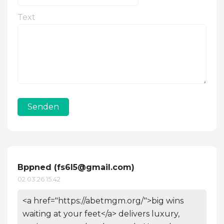
Text
Senden
Bppned (
fs6l5@gmail.com
)
02.03.26 15:42
<a href="https://abetmgm.org/">big wins
waiting at your feet</a> delivers luxury,