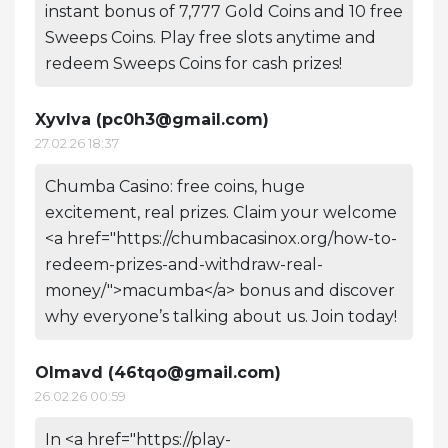
instant bonus of 7,777 Gold Coins and 10 free
Sweeps Coins. Play free slots anytime and
redeem Sweeps Coins for cash prizes!
Xyvlva (
pc0h3@gmail.com
)
27.02.26 18:37
Chumba Casino: free coins, huge
excitement, real prizes. Claim your welcome
<a href="https://chumbacasinox.org/how-to-
redeem-prizes-and-withdraw-real-
money/">macumba</a> bonus and discover
why everyone’s talking about us. Join today!
Olmavd (
46tqo@gmail.com
)
26.02.26 00:59
In <a href="https://play-