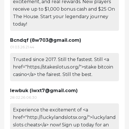
excitement, and real rewards. New players
receive up to $1,000 bonus cash and $25 On
The House. Start your legendary journey
today!
Bcndqf (
8w703@gmail.com
)
01.03.26 21:44
Trusted since 2017. Still the fastest. Still <a
href="https://stakeslotus.org/">stake bitcoin
casino</a> the fairest. Still the best.
Iewbuk (
iwxt7@gmail.com
)
28.02.26 06:30
Experience the excitement of <a
href="http://luckylandslotsx.org/">luckyland
slots cheats</a> now! Sign up today for an