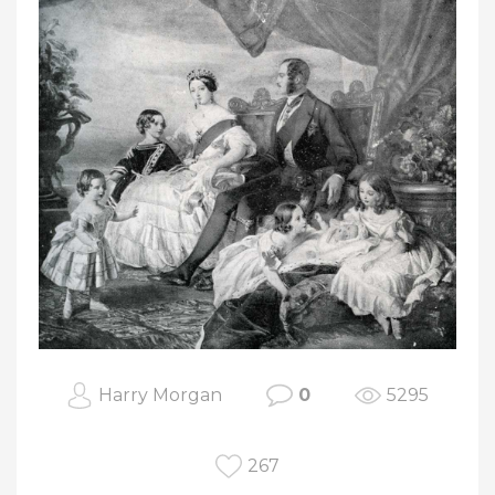
Harry Morgan
0
5295
267