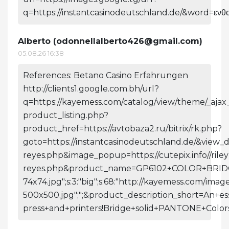
q=https://instantcasinodeutschland.de/&word=ενθ
Alberto (
odonnellalberto426@gmail.com
)
05.08.26 16:38
References: Betano Casino Erfahrungen
http://clients1.google.com.bh/url?
q=https://kayemess.com/catalog/view/theme/_ajax
product_listing.php?
product_href=https://avtobaza2.ru/bitrix/rk.php?
goto=https://instantcasinodeutschland.de/&view_de
reyes.php&image_popup=https://cutepix.info//riley
reyes.php&product_name=GP6102+COLOR+BRIDGE+C/U&
74x74.jpg";s:3:"big";s:68:"http://kayemess.com/ima
500x500.jpg";";&product_description_short=An+es
press+and+printers!Bridge+solid+PANTONE+Colors