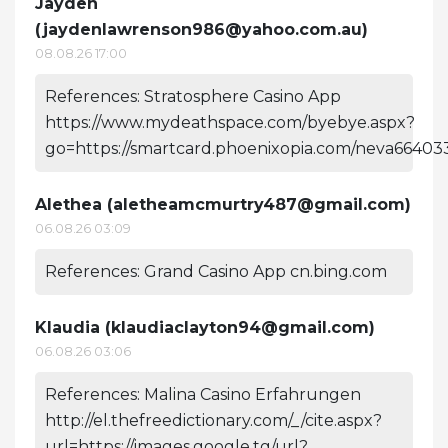
Jayden
(
jaydenlawrenson986@yahoo.com.au
)
08.08.26 17:00
References: Stratosphere Casino App
https://www.mydeathspace.com/byebye.aspx?
go=https://smartcard.phoenixopia.com/neva6640
Alethea (
aletheamcmurtry487@gmail.com
)
06.08.26 03:09
References: Grand Casino App cn.bing.com
Klaudia (
klaudiaclayton94@gmail.com
)
06.08.26 03:06
References: Malina Casino Erfahrungen
http://el.thefreedictionary.com/_/cite.aspx?
url=https://images.google.tg/url?