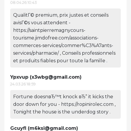
08.04.26 10:43
QualitГ© premium, prix justes et conseils
avisГ©s vous attendent -
https://saintpierremagnycours-
tourisme.jimdofree.com/associations-
commerces-services/commer%C3%A7ants-
services/pharmacie/ , Conseils professionnels
et produits fiables pour toute la famille .
Ypxvup (
x3wbg@gmail.com
)
24.03.26 18:59
Fortune doesnвЂ™t knock вЂ” it kicks the
door down for you - https://ropinirolec.com ,
Tonight the house is the underdog story .
Gcuyfl (
m6ksi@gmail.com
)