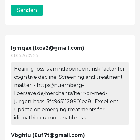
Senden
Igmqax (
lxoa2@gmail.com
)
01.05.26 07:25
Hearing loss is an independent risk factor for
cognitive decline. Screening and treatment
matter. - https://nuernberg-
libersave.de/merchants/herr-dr-med-
jurgen-haas-3fc9451128901ea8 , Excellent
update on emerging treatments for
idiopathic pulmonary fibrosis. .
Vbghfu (
6uf7t@gmail.com
)