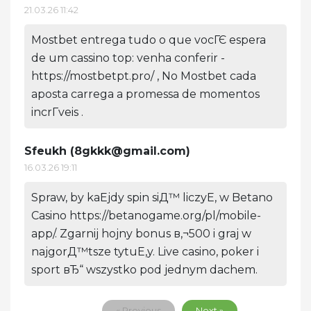
21.03.26 11:42
Mostbet entrega tudo o que vocГЄ espera
de um cassino top: venha conferir -
https://mostbetpt.pro/ , No Mostbet cada
aposta carrega a promessa de momentos
incrГ­veis .
Sfeukh (
8gkkk@gmail.com
)
16.03.26 19:11
Spraw, by kaЕјdy spin siД™ liczyЕ‚ w Betano
Casino https://betanogame.org/pl/mobile-
app/. Zgarnij hojny bonus в‚¬500 i graj w
najgorД™tsze tytuЕ‚y. Live casino, poker i
sport вЂ“ wszystko pod jednym dachem.
« Previous
Next »