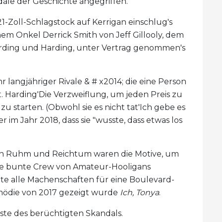
dale der Geschichte angegriffen.
21-Zoll-Schlagstock auf Kerrigan einschlug's
em Onkel Derrick Smith von Jeff Gillooly, dem
rding und Harding, unter Vertrag genommen's
r langjähriger Rivale & # x2014; die eine Person
 Harding'Die Verzweiflung, um jeden Preis zu
 zu starten. (Obwohl sie es nicht tat'Ich gebe es
r im Jahr 2018, dass sie "wusste, dass etwas los
ch Ruhm und Reichtum waren die Motive, um
tive bunte Crew von Amateur-Hooligans
e alle Machenschaften für eine Boulevard-
omödie von 2017 gezeigt wurde
Ich, Tonya
.
iste des berüchtigten Skandals.