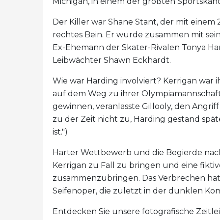
Michigan, in einem der größten Sportskan
Der Killer war Shane Stant, der mit einem 
rechtes Bein. Er wurde zusammen mit sein
Ex-Ehemann der Skater-Rivalen Tonya Ha
Leibwächter Shawn Eckhardt.
Wie war Harding involviert? Kerrigan war ih
auf dem Weg zu ihrer Olympiamannschaft.
gewinnen, veranlasste Gillooly, den Angriff
zu der Zeit nicht zu, Harding gestand späte
ist.")
Harter Wettbewerb und die Begierde na
Kerrigan zu Fall zu bringen und eine fik
zusammenzubringen. Das Verbrechen hatt
Seifenoper, die zuletzt in der dunklen K
Entdecken Sie unsere fotografische Zeitle