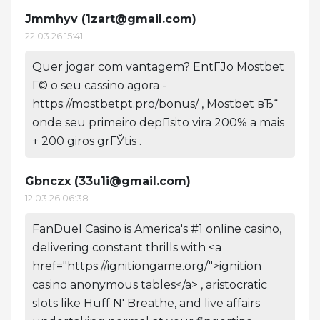
Jmmhyv (
1zart@gmail.com
)
22.03.26 15:41
Quer jogar com vantagem? EntГЈo Mostbet
Г© o seu cassino agora -
https://mostbetpt.pro/bonus/ , Mostbet вЂ“
onde seu primeiro depГіsito vira 200% a mais
+ 200 giros grГЎtis .
Gbnczx (
33u1i@gmail.com
)
12.03.26 06:38
FanDuel Casino is America's #1 online casino,
delivering constant thrills with <a
href="https://ignitiongame.org/">ignition
casino anonymous tables</a> , aristocratic
slots like Huff N' Breathe, and live affairs