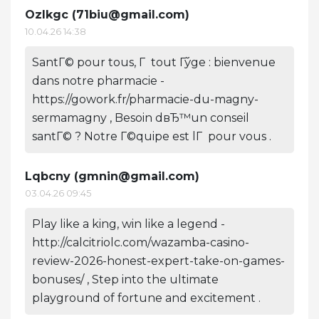
Ozlkgc (
71biu@gmail.com
)
10.04.26 14:38
SantГ© pour tous, Г tout Гўge : bienvenue
dans notre pharmacie -
https://gowork.fr/pharmacie-du-magny-
sermamagny , Besoin dвЂ™un conseil
santГ© ? Notre Г©quipe est lГ pour vous .
Lqbcny (
gmnin@gmail.com
)
03.04.26 09:45
Play like a king, win like a legend -
http://calcitriolc.com/wazamba-casino-
review-2026-honest-expert-take-on-games-
bonuses/ , Step into the ultimate
playground of fortune and excitement .