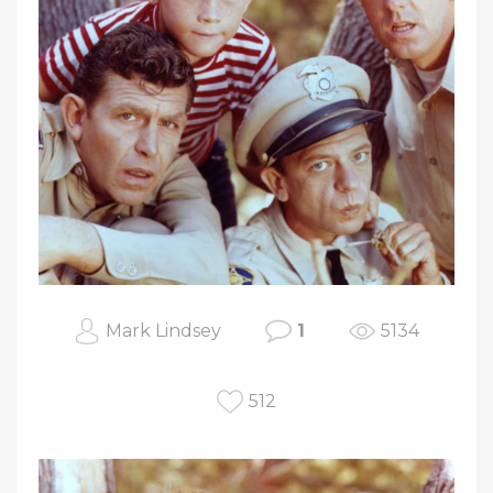
Mark Lindsey
1
5134
512