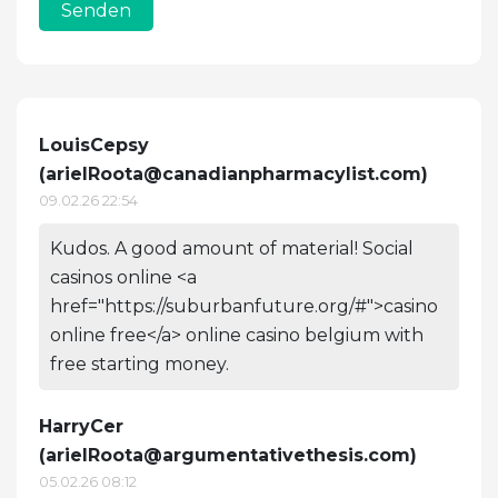
Senden
LouisCepsy
(
arielRoota@canadianpharmacylist.com
)
09.02.26 22:54
Kudos. A good amount of material! Social
casinos online <a
href="https://suburbanfuture.org/#">casino
online free</a> online casino belgium with
free starting money.
HarryCer
(
arielRoota@argumentativethesis.com
)
05.02.26 08:12