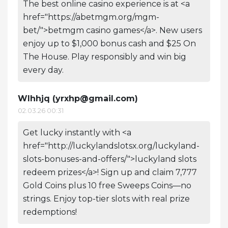
The best online casino experience is at <a
href="https://abetmgm.org/mgm-
bet/">betmgm casino games</a>. New users
enjoy up to $1,000 bonus cash and $25 On
The House. Play responsibly and win big
every day.
Wlhhjq (
yrxhp@gmail.com
)
02.03.26 00:31
Get lucky instantly with <a
href="http://luckylandslotsx.org/luckyland-
slots-bonuses-and-offers/">luckyland slots
redeem prizes</a>! Sign up and claim 7,777
Gold Coins plus 10 free Sweeps Coins—no
strings. Enjoy top-tier slots with real prize
redemptions!