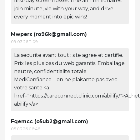
first-day screen losses. Line all Thrillionaires:
join minute, vie with your way, and drive
every moment into epic wins!
Mwperx (
ro96k@gmail.com
)
09.03.26 11:09
La securite avant tout : site agree et certifie.
Prix les plus bas du web garantis. Emballage
neutre, confidentialite totale.
MediConfiance – on ne plaisante pas avec
votre sante.<a
href="https://careconnectclinic.com/abilify/">Ache
abilify</a>
Fqemcc (
o5ub2@gmail.com
)
05.03.26 06:46