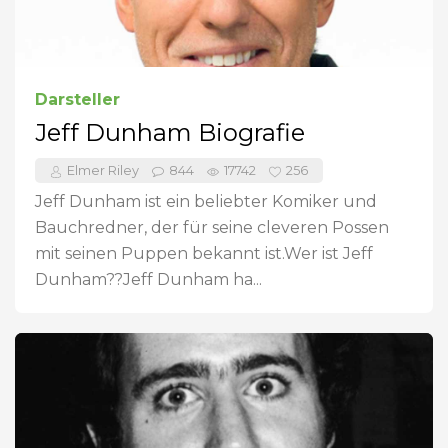
Darsteller
Jeff Dunham Biografie
Elmer Riley
844
17742
256
Jeff Dunham ist ein beliebter Komiker und
Bauchredner, der für seine cleveren Possen
mit seinen Puppen bekannt ist.Wer ist Jeff
Dunham??Jeff Dunham ha...