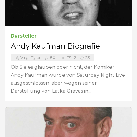
Darsteller
Andy Kaufman Biografie
Virgil Tyler
804
17142
23
Ob Sie es glauben oder nicht, der Komiker
Andy Kaufman wurde von Saturday Night Live
ausgeschlossen, aber wegen seiner
Darstellung von Latka Gravas in...